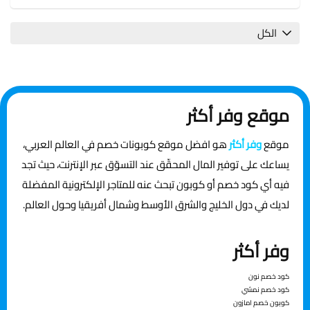
الكل
موقع وفر أكثر
موقع
وفر أكثر
هو افضل موقع كوبونات خصم في العالم العربي،
يساعك على توفير المال المحقّق عند التسوّق عبر الإنترنت، حيث تجد
فيه أي كود خصم أو كوبون تبحث عنه للمتاجر الإلكترونية المفضلة
لديك في دول الخليج والشرق الأوسط وشمال أفريقيا وحول العالم.
وفر أكثر
ﻛﻮد ﺧﺼﻢ ﻧﻮن
ﻛﻮد ﺧﺼﻢ ﻧﻤﴚ
ﻛﻮﺑﻮن ﺧﺼﻢ اﻣﺎزون