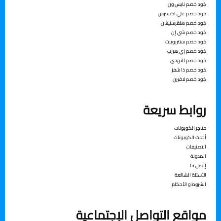
ﻛﻮد ﺧﺼﻢ ﻧﺎﻳﺲ ون
ﻛﻮد ﺧﺼﻢ ﻋﲇ اﻛﺴﱪس
كود خصم هنقرستيشن
كود خصم شي إن
كود خصم سنتربوينت
كود خصم إي هيرب
كود خصم النهدي
كود خصم ذا شفز
كود خصم لافيرن
روابط سريعة
متاجر الكوبونات
أحدث الكوبونات
التصنيفات
المدونة
إتصل بنا
الأسئلة الشائعة
الشروط و الأحكام
مواقع التواصل الإجتماعية