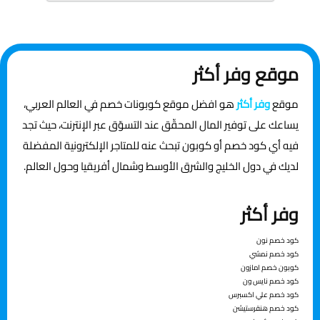
موقع وفر أكثر
موقع
وفر أكثر
هو افضل موقع كوبونات خصم في العالم العربي،
يساعك على توفير المال المحقّق عند التسوّق عبر الإنترنت، حيث تجد
فيه أي كود خصم أو كوبون تبحث عنه للمتاجر الإلكترونية المفضلة
لديك في دول الخليج والشرق الأوسط وشمال أفريقيا وحول العالم.
وفر أكثر
ﻛﻮد ﺧﺼﻢ ﻧﻮن
ﻛﻮد ﺧﺼﻢ ﻧﻤﴚ
ﻛﻮﺑﻮن ﺧﺼﻢ اﻣﺎزون
ﻛﻮد ﺧﺼﻢ ﻧﺎﻳﺲ ون
ﻛﻮد ﺧﺼﻢ ﻋﲇ اﻛﺴﱪس
كود خصم هنقرستيشن