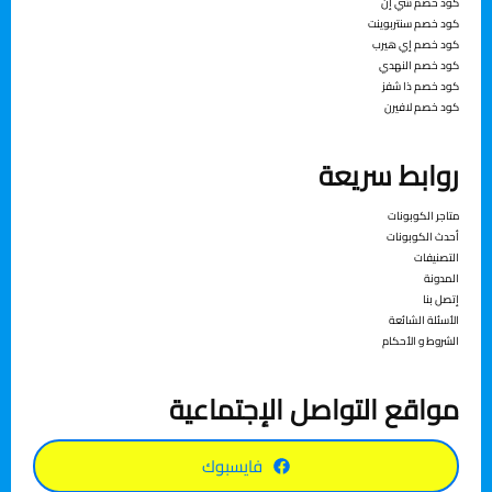
كود خصم شي إن
كود خصم سنتربوينت
كود خصم إي هيرب
كود خصم النهدي
كود خصم ذا شفز
كود خصم لافيرن
روابط سريعة
متاجر الكوبونات
أحدث الكوبونات
التصنيفات
المدونة
إتصل بنا
الأسئلة الشائعة
الشروط و الأحكام
مواقع التواصل الإجتماعية
فايسبوك