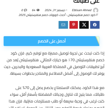
على طلباتك
Ebtisam Ahmed
ديسمبر 31, 2024
64
0
كود خصم هنقرستيشن - أحدث كوبونات خصم هنقرستيشن 2025
أحصل على الخصم
إذا كنت تبحث عن تجربة توصيل مميزة مع توفير كبير، فإن كود
خصم هنقرستيشن 70٪ هو خيارك المثالي. هنقرستيشن يُعد من
أبرز تطبيقات التوصيل في المملكة العربية السعودية والبحرين، حيث
يوفر لك الوصول إلى أفضل المطاعم والمتاجر بخطوات بسيطة.
مع هذا الكود، يمكنك الاستمتاع بخصم يصل إلى 70% على
طلباتك، مما يتيح لك تناول وجباتك المفضلة بأسعار أقل، سواء
كنت ترغب في وجبة سريعة أو طلب مستلزمات منزلية. فإن هذا
الخصم يمنحك فرصة التوفير دون التنازل عن الجودة، استفد الآن