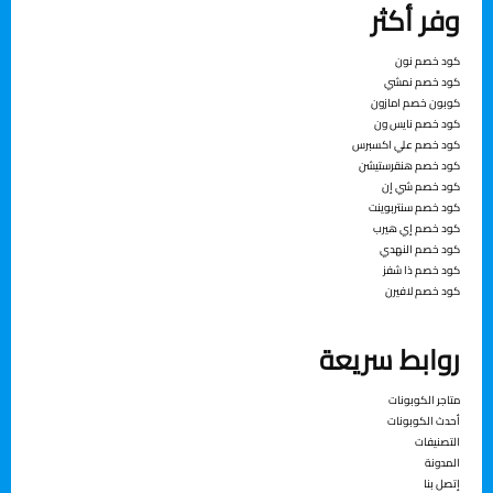
وفر أكثر
ﻛﻮد ﺧﺼﻢ ﻧﻮن
ﻛﻮد ﺧﺼﻢ ﻧﻤﴚ
ﻛﻮﺑﻮن ﺧﺼﻢ اﻣﺎزون
ﻛﻮد ﺧﺼﻢ ﻧﺎﻳﺲ ون
ﻛﻮد ﺧﺼﻢ ﻋﲇ اﻛﺴﱪس
كود خصم هنقرستيشن
كود خصم شي إن
كود خصم سنتربوينت
كود خصم إي هيرب
كود خصم النهدي
كود خصم ذا شفز
كود خصم لافيرن
روابط سريعة
متاجر الكوبونات
أحدث الكوبونات
التصنيفات
المدونة
إتصل بنا