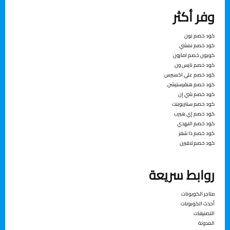
وفر أكثر
ﻛﻮد ﺧﺼﻢ ﻧﻮن
ﻛﻮد ﺧﺼﻢ ﻧﻤﴚ
ﻛﻮﺑﻮن ﺧﺼﻢ اﻣﺎزون
ﻛﻮد ﺧﺼﻢ ﻧﺎﻳﺲ ون
ﻛﻮد ﺧﺼﻢ ﻋﲇ اﻛﺴﱪس
كود خصم هنقرستيشن
كود خصم شي إن
كود خصم سنتربوينت
كود خصم إي هيرب
كود خصم النهدي
كود خصم ذا شفز
كود خصم لافيرن
روابط سريعة
متاجر الكوبونات
أحدث الكوبونات
التصنيفات
المدونة