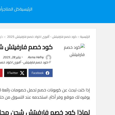
الرئيسية
كل المتاجر
أح
الرئيسية
»
كود خصم فارفيتش - أقوى اكواد خصم فارفيتش 2025
»
كود
كود خصم فارفيتش شح
Asma Hefny
يناير 28, 2025
كود خصم فارفيتش - أقوى اكواد خصم فا
إذا كنت تبحث عن كوبونات خصم تحمل خصومات رائعة 
يوفره لك موقع وفر أكثر، استخدمه عند التسوق من خلا
لماذا كود خصم فارفيتش شحن مجا