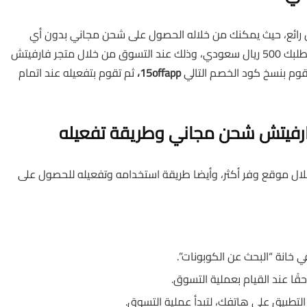
رائع، حيث يمكنك من خلاله الحصول على شحن مجاني بدون أي
رسوم حتى باب منزلك أو مكتبك، بشرط أن تتعدى قيمة طلبك 500 ريال سعودي، وذلك عند التسوق من خلال متجر فارفيتش
قوم بنسخ كود الخصم التالي
15offapp،
ثم تقوم بتفعيله عند اتمام
رفيتش شحن مجاني وطريقة تفعيله
ال موقع وفر أكثر، وأيضا طريقة استخدامه وتفعيله للحصول على
 خانة “البحث عن الكوبونات”.
ا عند القيام بعملية التسوق.
لتطبيق على هاتفك، لتبدأ عملية التسوق.