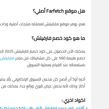
هل موقع Farfetch أصلي؟
نعم، يوفر موقع فارفيتش لعملائه منتجات أصلية وذات ج
ما هو كود خصم فارفيتش؟
يمكنك
خصم بقيمة 60% على كل مشترياتك من متجر
فارفيتش
باستعماله عند القيام بعملية التسوق.
أخيرا أودُّ أن أنصح كل محبين التسوق الإلكتروني بأ
أكثر؛ وذلك لأنه يحمل عرض قوي ورائع جدا، يمكنك من خ
اكواد اخري :
أقوى كود خصم فارفيتش لأول طلب 15% خصم لكل المنتجات