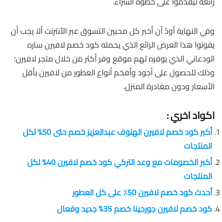
رائعة ليقدموا على خطوة الشراء.
وفي النهاية أودّ أن أخبر كل محبين التسوق عبر الأنترنت ألا يجب أن
يفوتوا هذا العرض الرائع الذي يحمله كود خصم لافيرن ساره
الودعاني الذي يوفره لهم موقع وفر أكثر من خلال متجر لافيرن؛
وذلك للحصول على أجود وأفخم أنواع العطور من لافيرن بأقل
الأسعار ودون مغادرة المنزل.
اكواد اخري :
أكبر كود خصم لافيرن الهنوف عبدالعزيز خصم حتى 50% لكل
المنتجات
أكبر الخصومات مع وعد التركي كود خصم لافيرن 40% لكل
المنتجات
أحدث كود خصم لافيرن 50٪ على كل العطور
كود خصم لافيرن جورجينا خصم 35% جديد وفعال