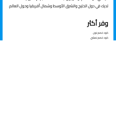
لديك في دول الخليج والشرق الأوسط وشمال أفريقيا وحول العالم.
وفر أكثر
ﻛﻮد ﺧﺼﻢ ﻧﻮن
ﻛﻮد ﺧﺼﻢ ﻧﻤﴚ
ﻛﻮﺑﻮن ﺧﺼﻢ اﻣﺎزون
ﻛﻮد ﺧﺼﻢ ﻧﺎﻳﺲ ون
ﻛﻮد ﺧﺼﻢ ﻋﲇ اﻛﺴﱪس
كود خصم هنقرستيشن
كود خصم شي إن
كود خصم سنتربوينت
كود خصم إي هيرب
كود خصم النهدي
كود خصم ذا شفز
كود خصم لافيرن
روابط سريعة
متاجر الكوبونات