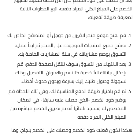
بعد أن حصلت على كود الخصم حان الآن لحظة تفعيله لتطبيق
الخصم على المبلغ الكلي المراد دفعه، اتبع الخطوات التالية
لمعرفة طريقة تفعيله:
قم بفتح موقع متجر لافيرن من جوجل أو المتصفح الخاص بك.
تصفح جميع المنتجات الموجودة على المتجر ثم ابدأ عملية
التسوق بوضع مشترياتك في سلة المشتريات الخاصة بك.
بعد الانتهاء من التسوق سوف تنتقل لصفحة الدفع، قم
بإدخال بياناتك الشخصية كالاسم والعنوان بالتفصيل وذلك
لسهولة وصول طلبك إليك بسرعة وبدون حدوث أخطاء.
ثم قم باختيار طريقة الدفع المناسبة لك، وفي تلك اللحظة قم
بوضع كود الخصم -الذي حصلت عليه سابقا- في المكان
المخصص له وستجد تلقائيا أنه تم تطبيق الخصم مباشرة من
المبلغ الكلي المراد دفعه.
هكذا تكون فعلت كود الخصم وحصلت على الخصم بنجاح، وما