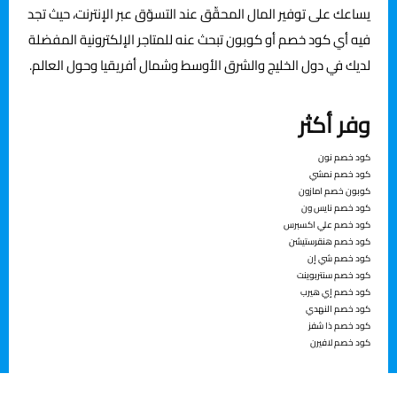
يساعك على توفير المال المحقّق عند التسوّق عبر الإنترنت، حيث تجد
فيه أي كود خصم أو كوبون تبحث عنه للمتاجر الإلكترونية المفضلة
لديك في دول الخليج والشرق الأوسط وشمال أفريقيا وحول العالم.
وفر أكثر
ﻛﻮد ﺧﺼﻢ ﻧﻮن
ﻛﻮد ﺧﺼﻢ ﻧﻤﴚ
ﻛﻮﺑﻮن ﺧﺼﻢ اﻣﺎزون
ﻛﻮد ﺧﺼﻢ ﻧﺎﻳﺲ ون
ﻛﻮد ﺧﺼﻢ ﻋﲇ اﻛﺴﱪس
كود خصم هنقرستيشن
كود خصم شي إن
كود خصم سنتربوينت
كود خصم إي هيرب
كود خصم النهدي
كود خصم ذا شفز
كود خصم لافيرن