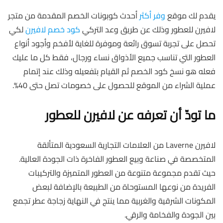
يقدم لك موقع
وفر أكثر
أحدث كوبونات الخصم المقدمة من متجر
لافيرن للعطور وذلك عن طريق وعد التركي
كود خصم لافيرن
لكي
تحصل على تجربة تسوق رائعة وموفرة للغاية لأفخم وأجود أنواع
العطور التي تناسب جميع الأذواق نساء ورجال، فقط كل ما عليك
فعله هو نسخ كود الخصم ثم القيام بتفعيله وذلك عند إتمام
عملية الشراء من الموقع للحصول على خصومات تصل حتى 40%.
ما تودّ أن تعرفه عن لافيرن للعطور
لافيرن Laverne من العلامات التجارية السعودية المتألقة
المتخصصة في صناعة وبيع العطور الفاخرة ذات الجودة العالية.
حيث تقدم مجموعة متنوعة من العطور المتميزة والتركيبات
الفريدة من نوعها المستوحاة من الطبيعة بالإضافة لبعض
المكونات الشرقية والغربية مما ينتج في النهاية زجاجة عطر تجمع
بين الجودة والفخامة والرقي.