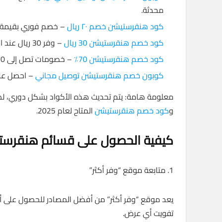
محدثة.
كود هنقرستيشن خصم ٢٠ ريال
– خصم فوري بقيمة 20 ريال يمكن استخدامه على أي طلب يتجاوز الحد الأدنى المطلو
كود خصم هنقرستيشن 30 ريال
– وفر 30 ريال عند استخدام هذا الكود على طلبك التالي.
كود خصم هنقرستيشن 70٪
– خصومات تصل إلى 70٪ على المطاعم والمتاجر المشاركة.
كوبون خصم هنقرستيشن توصيل مجاني
– احصل على
معلومة هامة: يتم تحديث هذه الأكواد بشكل دوري، لذا 
و
كود خصم هنقرستيشن
المتاح لعام 2025.
كيفية الحصول على قسائم هنقرست
1. متابعة موقع “وفر أكثر”
يعد موقع “وفر أكثر” من أفضل المصادر للحصول على
تفويت أي عرض.