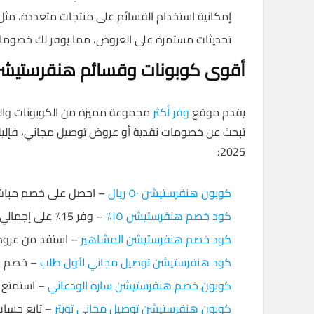
إمكانية استخدام القسائم على منتجات متعددة، مثل 
تحديثات مستمرة على العروض، مما يوفر لك خصومات
أقوى كوبونات وقسائم هنقرستيشن
يقدم موقع
وفر أكثر
مجموعة مميزة من الكوبونات والقس
تبحث عن خصومات نقدية أو عروض توصيل مجاني، فإلي
2025:
كوبون هنقرستيشن ٥٠ ريال
– احصل على خصم مباشر بقيمة 50 ريال عند تجاوز حد
كود خصم هنقرستيشن ١٥٪
– وفر 15٪ على إجمالي فاتورتك عند استخدام هذا الكود أثناء الدفع.
كود خصم هنقرستيشن المشاهير
– استفد من عروض
كود هنقرستيشن توصيل مجاني لأول طلب
– خصم مم
كوبون خصم هنقرستيشن ساره الودعاني
– استمتع 
كوبون هنقرستيشن توصيل مجاني تويتر
– تابع حساب