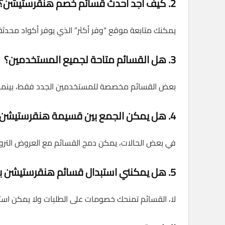
2. كيف أجد أحدث قسائم خصم هنقرستيشن؟
يمكنك متابعة موقع “وفر أكثر” الذي يوفر أكواد محدثة 
3. هل القسائم متاحة لجميع المستخدمين؟
بعض القسائم مخصصة للمستخدمين الجدد فقط، بينما ا
4. هل يمكن الجمع بين قسيمة هنقرستيشن والعروض الأخرى؟
في بعض الحالات، يمكن دمج القسائم مع العروض التروي
5. هل يمكنني استبدال قسائم هنقرستيشن برصيد نقدي؟
لا، القسائم تمنحك خصومات على الطلبات ولا يمكن استب