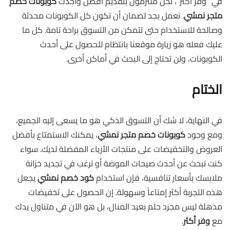
في “وفر أكثر”، نحن ملتزمون بتقديم أفضل وأحدث
كوبونات خصم
متجر نمشي
. نعمل بجد لضمان أن تكون كل الكوبونات محدثة
وصالحة للاستخدام حتى تتمكن من التسوق براحة تامة. كل ما
عليك فعله هو زيارة موقعنا بانتظام للحصول على أحدث
الكوبونات، ولن تحتاج إلى البحث في أماكن أخرى.
الختام
في النهاية، لا شك أن التسوق الذكي هو ما يسعى إليه الجميع،
ومع وجود
كوبونات خصم متجر نمشي
، يمكنك الاستمتاع بأفضل
العروض والتخفيضات على منتجات الأزياء المفضلة لديك. سواء
كنت تبحث عن أحدث صيحات الموضة أو ترغب في تجديد خزانة
ملابسك بأسعار تنافسية، فإن استخدام
كود خصم نمشي
يجعل
هذه التجربة أكثر إمتاعاً وسهولة. إن الحصول على تخفيضات
مذهلة ليس مجرد حلم بعيد المنال، بل هو الآن في متناول يدك
مع
وفر أكثر
.