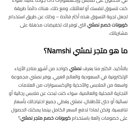
في الحصول على ملابس وإكسسوارات ذات جودة عالية، سواء
كنت تتسوق لنفسك أو لعائلتك. ومع ذلك، هناك دائماً طريقة
لجعل تجربة التسوق هذه أكثر فائدة – وذلك عن طريق استخدام
كوبونات خصم نمشي
التي توفر لك تخفيضات مذهلة على
مشترياتك.
ما هو متجر نمشي Namshi؟
بالتأكيد، الكثير منا يعرف
نمشي
كواحد من أشهر متاجر الأزياء
الإلكترونية في السعودية والعالم العربي. يوفر نمشي مجموعة
واسعة من الملابس والأحذية والإكسسوارات من العلامات
التجارية المحلية والعالمية. سواء كنت تبحث عن ملابس رجالية أو
نسائية أو حتى للأطفال، نمشي يغطي جميع احتياجاتك بأسعار
تنافسية. ولكن لماذا تدفع السعر الكامل بينما يمكنك الحصول
على خصومات رائعة باستخدام
كوبونات خصم متجر نمشي
؟