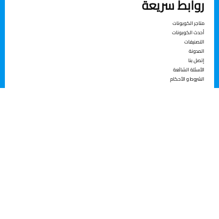
روابط سريعة
متاجر الكوبونات
أحدث الكوبونات
التصنيفات
المدونة
إتصل بنا
الأسئلة الشائعة
الشروط و الأحكام
مواقع التواصل الإجتماعية
فايسبوك
منصة X
إنستجرام