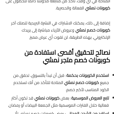
المتاحة في أي وقت. تأكد من متابعة مدونتنا دائماً للحصول على
كوبونات نمشي
الفعالة والحصرية.
إضافة إلى ذلك، يمكنك الاشتراك في النشرة البريدية لتصلك آخر
كوبونات خصم نمشي
وعروض الأزياء مباشرة إلى بريدك
الإلكتروني. بهذه الطريقة، لن تفوت أي عرض مميز.
نصائح لتحقيق أقصى استفادة من
كوبونات خصم متجر نمشي
استخدم الكوبونات بحكمة
: قبل أن تبدأ بالتسوق، تحقق من
جميع
كوبونات خصم نمشي
المتاحة لتتأكد من أنك تستخدم
الكود المناسب لأكبر خصم.
تابع العروض الموسمية
: بعض
كوبونات نمشي
قد تكون أكثر
فعالية خلال الفترات الموسمية مثل الجمعة البيضاء أو رمضان.
استفد من الشحن المجاني
: بعض كوبونات خصم نمشي تأتي