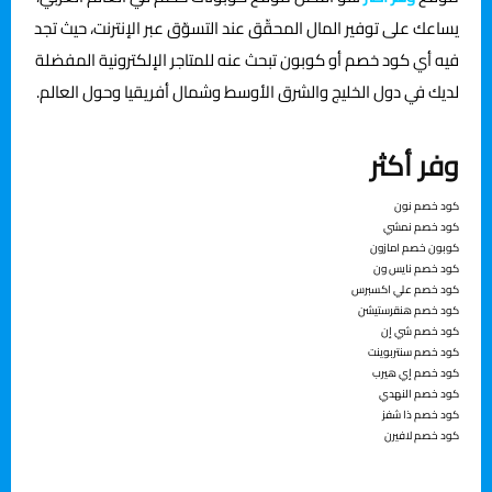
يساعك على توفير المال المحقّق عند التسوّق عبر الإنترنت، حيث تجد
فيه أي كود خصم أو كوبون تبحث عنه للمتاجر الإلكترونية المفضلة
لديك في دول الخليج والشرق الأوسط وشمال أفريقيا وحول العالم.
وفر أكثر
ﻛﻮد ﺧﺼﻢ ﻧﻮن
ﻛﻮد ﺧﺼﻢ ﻧﻤﴚ
ﻛﻮﺑﻮن ﺧﺼﻢ اﻣﺎزون
ﻛﻮد ﺧﺼﻢ ﻧﺎﻳﺲ ون
ﻛﻮد ﺧﺼﻢ ﻋﲇ اﻛﺴﱪس
كود خصم هنقرستيشن
كود خصم شي إن
كود خصم سنتربوينت
كود خصم إي هيرب
كود خصم النهدي
كود خصم ذا شفز
كود خصم لافيرن